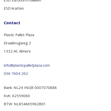
ESD Euronorm bakken
ESD kratten
Contact
Plastic Pallet Plaza
Draaibrugweg 2
1332 AC Almere
info@plasticpalletplaza.com
036 7604 262
Bank: NL24 INGB 0007070888
KvK: 62559060
BTW: NL854865962B01