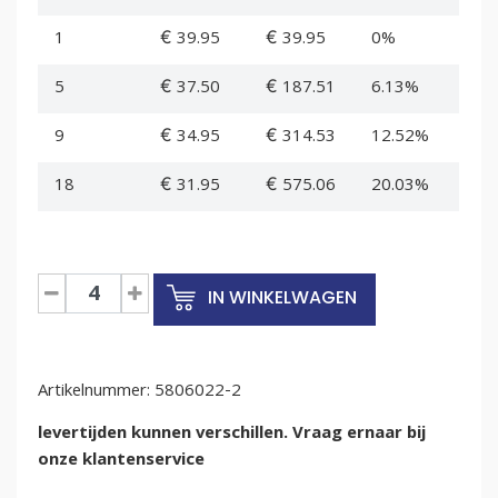
1
€ 39.95
€ 39.95
0%
5
€ 37.50
€ 187.51
6.13%
9
€ 34.95
€ 314.53
12.52%
18
€ 31.95
€ 575.06
20.03%
Euronormbak
IN WINKELWAGEN
800x600x235mm
met
deksel
Artikelnummer:
en
5806022-2
open
levertijden kunnen verschillen. Vraag ernaar bij
handvatten
onze klantenservice
aantal