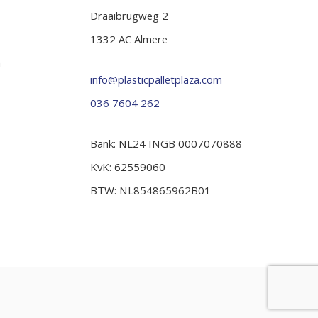
Draaibrugweg 2
1332 AC Almere
n
info@plasticpalletplaza.com
036 7604 262
Bank: NL24 INGB 0007070888
KvK: 62559060
BTW: NL854865962B01