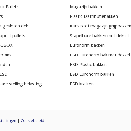
ic Pallets
Magazijn bakken
rs
Plastic Distributiebakken
s gesloten dek
Kunststof magazijn grijpbakke
xport pallets
Stapelbare bakken met deksel
BIGBOX
Euronorm bakken
coBins
ESD Euronorm bak met deksel
randen
ESD Plastic bakken
s ESD
ESD Euronorm bakken
ware stelling belasting
ESD kratten
stellingen
|
Cookiebeleid