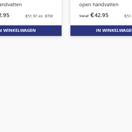
andvatten
open handvatten
2.95
€
42.95
€
51.97
inc. BTW
€
51
N WINKELWAGEN
IN WINKELWAG