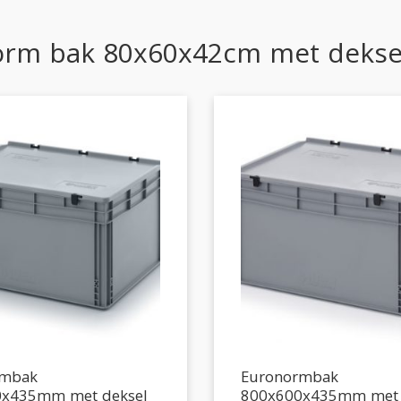
orm bak 80x60x42cm met dekse
rmbak
Euronormbak
0x435mm met deksel
800x600x435mm met 