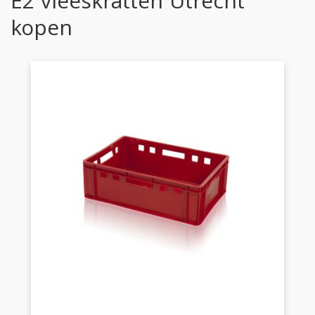
E2 vleeskratten Utrecht
kopen