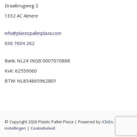
Draaibrugweg 2
1332 AC Almere
info@plasticpalletplaza.com
036 7604 262
Bank: NL24 INGB 0007070888
KvK: 62559060
BTW: NL854865962B01
© Copyright 2026 Plastic Pallet Plaza
|
Powered by
iClicks
. |
Cookie
instellingen
|
Cookiebeleid