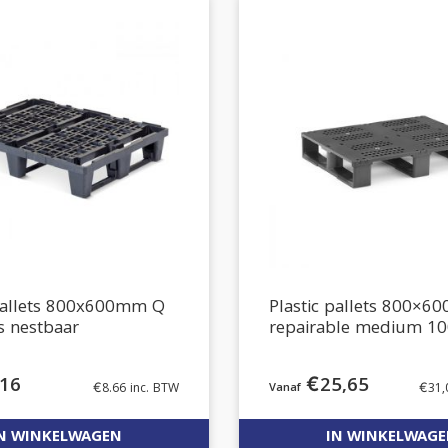
 pallets 800x600mm Q
Plastic pallets 800×6
s nestbaar
repairable medium 10
.16
€
25,65
€
8.66
inc. BTW
€
31,
N WINKELWAGEN
IN WINKELWAG