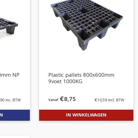
600mm NP
Plastic pallets 800x600mm
9voet 1000KG
€
8,75
.90
inc. BTW
€
10,59
incl. BTW
EN
IN WINKELWAGEN