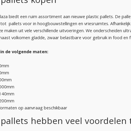
 pallets kopen
Plaza biedt een ruim assortiment aan nieuwe plastic pallets. De palle
 tot pallets voor in hoogbouwstellingen en vriesruimtes. Afhankeli
ze maken uit vele verschillende uitvoeringen. We onderscheiden ultra
naast volkomen gladde, zwaar belastbare voor gebruik in food en 
 in de volgende maten:
00mm
00mm
800mm
1000mm
1140mm
1200mm
formaten op aanvraag beschikbaar
c pallets hebben veel voordelen