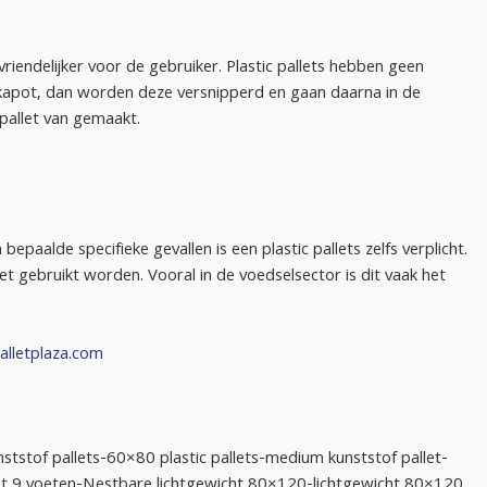
 vriendelijker voor de gebruiker. Plastic pallets hebben geen
ts kapot, dan worden deze versnipperd en gaan daarna in de
pallet van gemaakt.
epaalde specifieke gevallen is een plastic pallets zelfs verplicht.
let gebruikt worden. Vooral in de voedselsector is dit vaak het
alletplaza.com
ststof pallets-60×80 plastic pallets-medium kunststof pallet-
met 9 voeten-Nestbare lichtgewicht 80×120-lichtgewicht 80×120