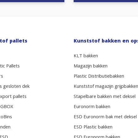
tof pallets
Kunststof bakken en op
KLT bakken
ic Pallets
Magazijn bakken
rs
Plastic Distributiebakken
s gesloten dek
Kunststof magazijn grijpbakke
xport pallets
Stapelbare bakken met deksel
BIGBOX
Euronorm bakken
coBins
ESD Euronorm bak met deksel
randen
ESD Plastic bakken
s ESD
ESD Euronorm bakken