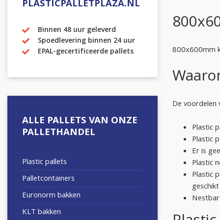
PLASTICPALLETPLAZA.NL
800x60
Binnen 48 uur geleverd
Spoedlevering binnen 24 uur
800x600mm kun
EPAL-gecertificeerde pallets
Waarom
De voordelen va
ALLE PALLETS VAN ONZE
Plastic 
PALLETHANDEL
Plastic 
Er is ge
Plastic pallets
Plastic 
Plastic 
Palletcontainers
geschikt
Euronorm bakken
Nestbare
KLT bakken