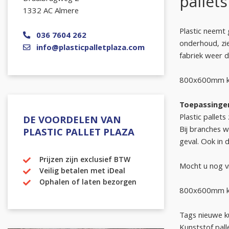
pallets
1332 AC Almere
Plastic neemt g
036 7604 262
onderhoud, zie
info@plasticpalletplaza.com
fabriek weer d
800x600mm kun
Toepassingen
Plastic pallets
DE VOORDELEN VAN
Bij branches w
PLASTIC PALLET PLAZA
geval. Ook in 
Prijzen zijn exclusief BTW
Mocht u nog v
Veilig betalen met iDeal
Ophalen of laten bezorgen
800x600mm kun
Tags nieuwe ku
Kunststof pal