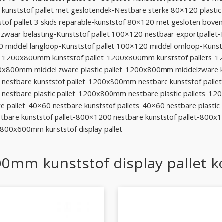
 kunststof pallet met geslotendek-Nestbare sterke 80×120 plastic 
tof pallet 3 skids reparable-kunststof 80×120 met gesloten boven
 zwaar belasting-Kunststof pallet 100×120 nestbaar exportpallet-
0 middel langloop-Kunststof pallet 100×120 middel omloop-Kunst
-1200x800mm kunststof pallet-1200x800mm kunststof pallets-
00x800mm middel zware plastic pallet-1200x800mm middelzware k
stbare kunststof pallet-1200x800mm nestbare kunststof pallet
stbare plastic pallet-1200x800mm nestbare plastic pallets-120
re pallet-40×60 nestbare kunststof pallets-40×60 nestbare plastic
bare kunststof pallet-800×1200 nestbare kunststof pallet-800x
s-800x600mm kunststof display pallet
0mm kunststof display pallet 