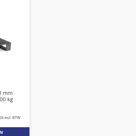
00 mm
00 kg
04
incl. BTW
EN