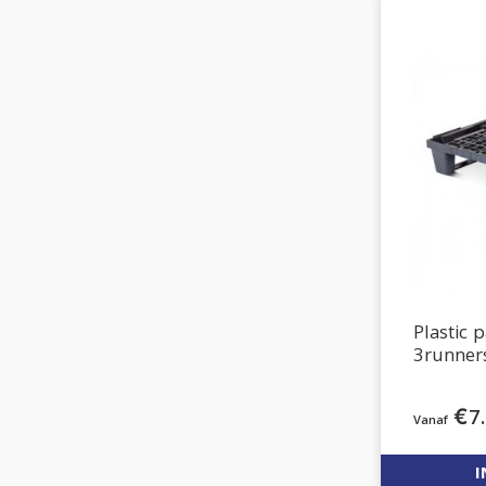
Plastic
3runner
€
7
I