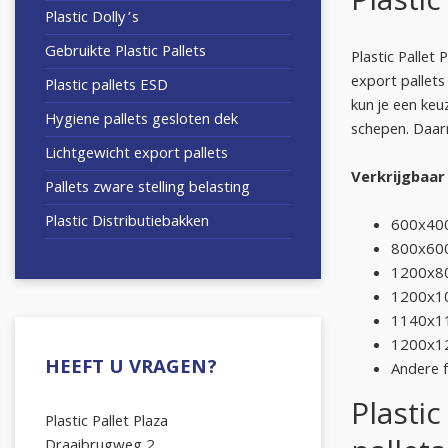
Plastic
Plastic Dolly’s
Gebruikte Plastic Pallets
Plastic Pallet 
export pallets
Plastic pallets ESD
kun je een keu
Hygiene pallets gesloten dek
schepen. Daar
Lichtgewicht export pallets
Verkrijgbaar
Pallets zware stelling belasting
Plastic Distributiebakken
600x4
800x6
1200x
1200x
1140x
1200x
HEEFT U VRAGEN?
Andere 
Plasti
Plastic Pallet Plaza
Draaibrugweg 2