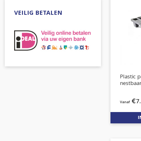
VEILIG BETALEN
Plastic
nestbaa
€
7
I