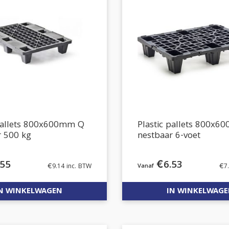
 pallets 800x600mm Q
Plastic pallets 800x
r 500 kg
nestbaar 6-voet
.55
€
6.53
€
9.14
inc. BTW
€
7
N WINKELWAGEN
IN WINKELWAG