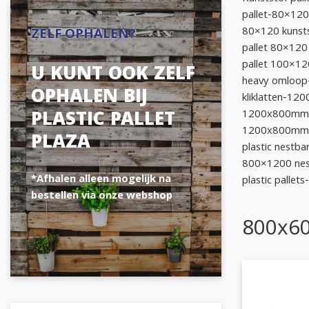
pallet-80×120
80×120 kunsts
ZELF OPHALEN?
pallet 80×120
pallet 100×12
U KUNT OOK ZELF
heavy omloop
OPHALEN BIJ
kliklatten-12
PLASTIC PALLET
1200x800mm ne
1200x800mm ne
PLAZA
plastic nestba
800×1200 nest
*Afhalen alleen mogelijk na
plastic pallet
bestellen via onze webshop
800x60