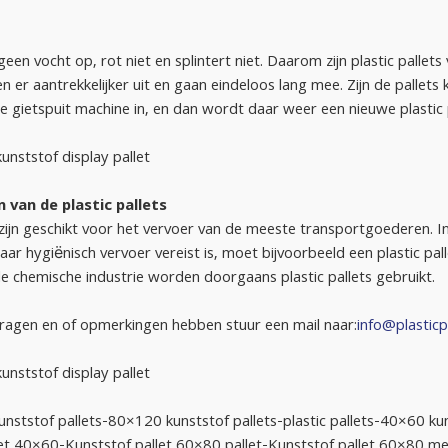
een vocht op, rot niet en splintert niet. Daarom zijn plastic pallets
n er aantrekkelijker uit en gaan eindeloos lang mee. Zijn de palle
e gietspuit machine in, en dan wordt daar weer een nieuwe plastic 
ststof display pallet
 van de plastic pallets
 zijn geschikt voor het vervoer van de meeste transportgoederen. In b
aar hygiënisch vervoer vereist is, moet bijvoorbeeld een plastic pal
de chemische industrie worden doorgaans plastic pallets gebruikt.
ragen en of opmerkingen hebben stuur een mail naar:
info@plasticp
ststof display pallet
nststof pallets-80×120 kunststof pallets-plastic pallets-40×60 kun
let 40×60-Kunststof pallet 60×80 pallet-Kunststof pallet 60×80 