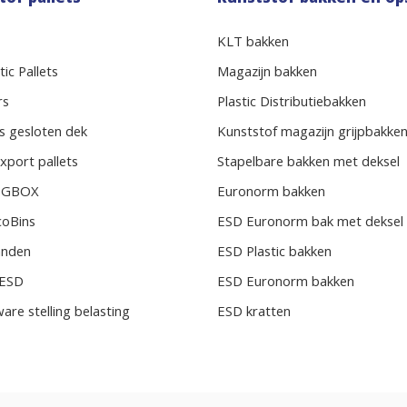
KLT bakken
ic Pallets
Magazijn bakken
rs
Plastic Distributiebakken
s gesloten dek
Kunststof magazijn grijpbakke
xport pallets
Stapelbare bakken met deksel
BIGBOX
Euronorm bakken
coBins
ESD Euronorm bak met deksel
randen
ESD Plastic bakken
s ESD
ESD Euronorm bakken
ware stelling belasting
ESD kratten