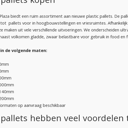
 pallets kopen
 Plaza biedt een ruim assortiment aan nieuwe plastic pallets. De pall
 tot pallets voor in hoogbouwstellingen en vriesruimtes. Afhankeli
ze maken uit vele verschillende uitvoeringen. We onderscheiden ultra
naast volkomen gladde, zwaar belastbare voor gebruik in food en 
 in de volgende maten:
00mm
00mm
800mm
1000mm
1140mm
1200mm
formaten op aanvraag beschikbaar
c pallets hebben veel voordelen