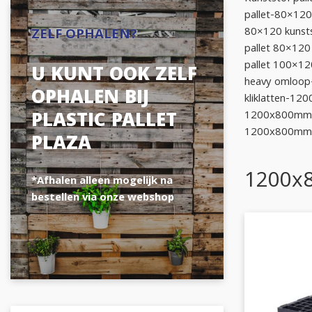
pallet-80×120
80×120 kunsts
ZELF OPHALEN?
pallet 80×120
pallet 100×12
U KUNT OOK ZELF
heavy omloop
OPHALEN BIJ
kliklatten-12
PLASTIC PALLET
1200x800mm ne
1200x800mm ne
PLAZA
1200x8
*Afhalen alleen mogelijk na
bestellen via onze webshop