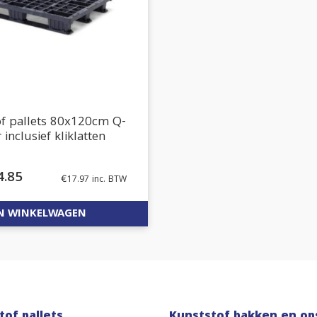
of pallets 80x120cm Q-
 inclusief kliklatten
4.85
€
17.97
inc. BTW
N WINKELWAGEN
tof pallets
Kunststof bakken en op