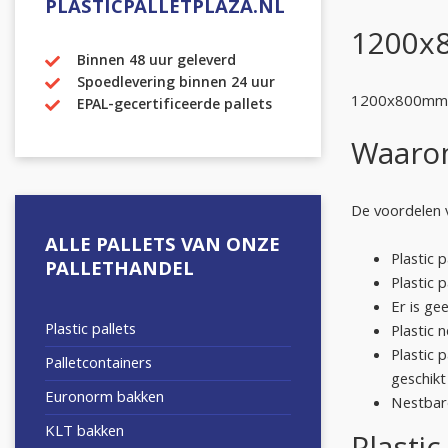
PLASTICPALLETPLAZA.NL
1200x8
Binnen 48 uur geleverd
Spoedlevering binnen 24 uur
1200x800mm ne
EPAL-gecertificeerde pallets
Waarom
De voordelen va
ALLE PALLETS VAN ONZE
Plastic 
PALLETHANDEL
Plastic 
Er is ge
Plastic pallets
Plastic 
Plastic 
Palletcontainers
geschikt
Euronorm bakken
Nestbare
KLT bakken