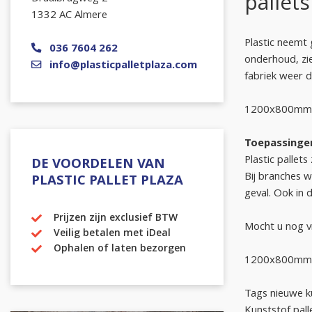
pallets
1332 AC Almere
Plastic neemt g
036 7604 262
onderhoud, zie
info@plasticpalletplaza.com
fabriek weer d
1200x800mm ne
Toepassingen
Plastic pallets
DE VOORDELEN VAN
Bij branches w
PLASTIC PALLET PLAZA
geval. Ook in 
Prijzen zijn exclusief BTW
Mocht u nog v
Veilig betalen met iDeal
Ophalen of laten bezorgen
1200x800mm ne
Tags nieuwe ku
Kunststof pal