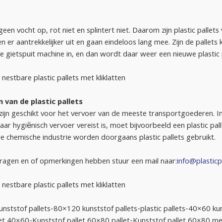
een vocht op, rot niet en splintert niet. Daarom zijn plastic pallets
n er aantrekkelijker uit en gaan eindeloos lang mee. Zijn de palle
e gietspuit machine in, en dan wordt daar weer een nieuwe plastic 
stbare plastic pallets met kliklatten
 van de plastic pallets
 zijn geschikt voor het vervoer van de meeste transportgoederen. In b
aar hygiënisch vervoer vereist is, moet bijvoorbeeld een plastic pal
de chemische industrie worden doorgaans plastic pallets gebruikt.
ragen en of opmerkingen hebben stuur een mail naar:
info@plasticp
stbare plastic pallets met kliklatten
nststof pallets-80×120 kunststof pallets-plastic pallets-40×60 kun
let 40×60-Kunststof pallet 60×80 pallet-Kunststof pallet 60×80 