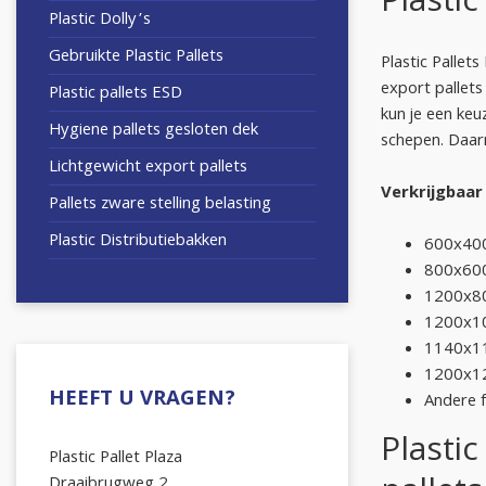
Plastic
Plastic Dolly’s
Gebruikte Plastic Pallets
Plastic Pallets
export pallets
Plastic pallets ESD
kun je een keu
Hygiene pallets gesloten dek
schepen. Daar
Lichtgewicht export pallets
Verkrijgbaar
Pallets zware stelling belasting
Plastic Distributiebakken
600x4
800x6
1200x
1200x
1140x
1200x
HEEFT U VRAGEN?
Andere 
Plasti
Plastic Pallet Plaza
Draaibrugweg 2