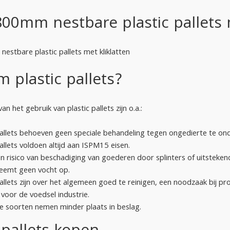
00mm nestbare plastic pallets m
stbare plastic pallets met kliklatten
 plastic pallets?
n het gebruik van plastic pallets zijn o.a.:
pallets behoeven geen speciale behandeling tegen ongedierte te o
pallets voldoen altijd aan ISPM15 eisen.
en risico van beschadiging van goederen door splinters of uitstekend
neemt geen vocht op.
pallets zijn over het algemeen goed te reinigen, een noodzaak bij p
 voor de voedsel industrie.
 soorten nemen minder plaats in beslag.