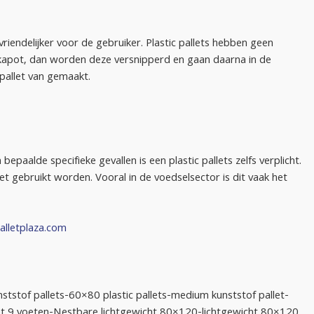
 vriendelijker voor de gebruiker. Plastic pallets hebben geen
ts kapot, dan worden deze versnipperd en gaan daarna in de
pallet van gemaakt.
epaalde specifieke gevallen is een plastic pallets zelfs verplicht.
let gebruikt worden. Vooral in de voedselsector is dit vaak het
alletplaza.com
ststof pallets-60×80 plastic pallets-medium kunststof pallet-
met 9 voeten-Nestbare lichtgewicht 80×120-lichtgewicht 80×120