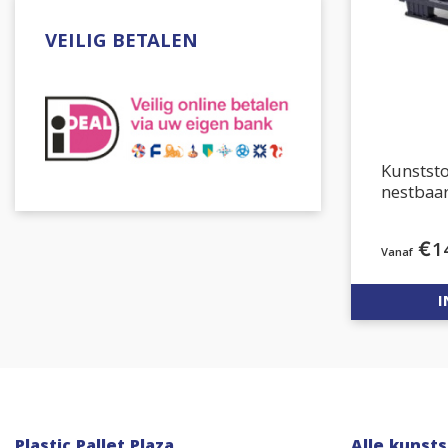
VEILIG BETALEN
Kunstst
nestbaar
€
1
I
Plastic Pallet Plaza
Alle kunsts